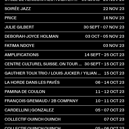
SOIRÉE JAZZ
22 NOV
2023
PRICE
16 NOV
2023
JULIE GILBERT
30 SEPT – 07 NOV
2023
DEBORAH-JOYCE HOLMAN
03 OCT – 05 NOV
2023
FATIMA NDOYE
03 NOV
2023
AMPLIFICATIONS
14 SEPT – 25 OCT
2023
CENTRE CULTUREL SUISSE. ON TOUR À BORDEAUX
30 SEPT – 15 OCT
2023
GAUTHIER TOUX TRIO / LOUIS JUCKER / YILIAN CAÑIZARES
15 OCT
2023
LA HORDE DANS LES PAVÉS
06 – 14 OCT
2023
PAMINA DE COULON
11 – 12 OCT
2023
FRANÇOIS GREMAUD / 2B COMPANY
10 – 11 OCT
2023
CARDELLINI | GONZALEZ
05 – 07 OCT
2023
COLLECTIF OUINCH OUINCH
07 OCT
2023
COLLECTIF OUINCH OUINCH
05 – 06 OCT
2023