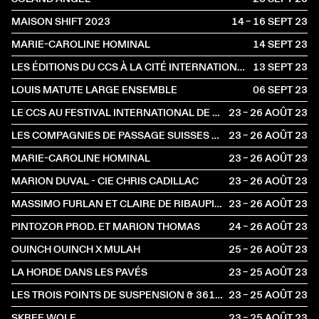
MAISON SHIFT 2023
14 – 16 SEPT
2023
MARIE-CAROLINE HOMINAL
14 SEPT
2023
LES ÉDITIONS DU CCS À LA CITÉ INTERNATIONALE DES ARTS
13 SEPT
2023
LOUIS MATUTE LARGE ENSEMBLE
06 SEPT
2023
LE CCS AU FESTIVAL INTERNATIONAL DE THÉÂTRE DE RUE D’AURILLAC
23 – 26 AOÛT
2023
LES COMPAGNIES DE PASSAGE SUISSES AU FESTIVAL D'AURILLAC
23 – 26 AOÛT
2023
MARIE-CAROLINE HOMINAL
23 – 26 AOÛT
2023
MARION DUVAL - CIE CHRIS CADILLAC
23 – 26 AOÛT
2023
MASSIMO FURLAN ET CLAIRE DE RIBAUPIERRE
23 – 26 AOÛT
2023
PINTOZOR PROD. ET MARION THOMAS
24 – 26 AOÛT
2023
OUINCH OUINCH X MULAH
25 – 26 AOÛT
2023
LA HORDE DANS LES PAVÉS
23 – 25 AOÛT
2023
LES TROIS POINTS DE SUSPENSION & 3615 DAKOTA
23 – 25 AOÛT
2023
SKREE WOLF
23 – 25 AOÛT
2023