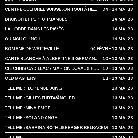
CENTRE CULTUREL SUISSE. ON TOUR À RENNES
04 – 14 MAI
2023
BRUNCH ET PERFORMANCES
14 MAI
2023
LA HORDE DANS LES PAVÉS
14 MAI
2023
OUINCH OUINCH
14 MAI
2023
ROMANE DE WATTEVILLE
04 FÉVR – 13 MAI
2023
CARTE BLANCHE À ALBERTINE & GERMANO ZULLO
10 – 13 MAI
2023
CIE CHRIS CADILLAC / MARION DUVAL & FLORIAN LEDUC
12 – 13 MAI
2023
OLD MASTERS
12 – 13 MAI
2023
TELL ME : FLORENCE JUNG
13 MAI
2023
TELL ME : GILLES FURTWÄNGLER
13 MAI
2023
TELL ME : NINA EMGE
13 MAI
2023
TELL ME : SOLAND ANGEL
13 MAI
2023
TELL ME : SABRINA RÖTHLISBERGER BELKACEM
13 MAI
2023
TELL ME
13 MAI
2023