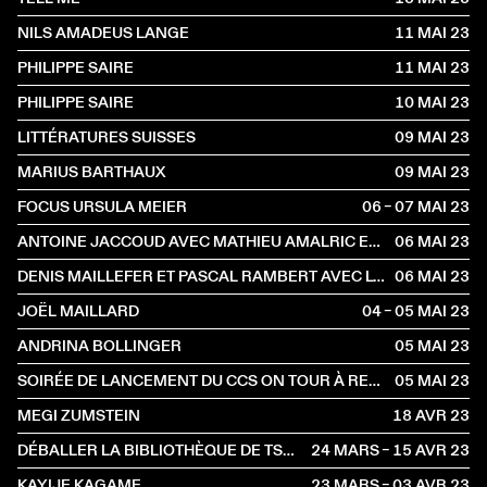
NILS AMADEUS LANGE
11 MAI
2023
PHILIPPE SAIRE
11 MAI
2023
PHILIPPE SAIRE
10 MAI
2023
LITTÉRATURES SUISSES
09 MAI
2023
MARIUS BARTHAUX
09 MAI
2023
FOCUS URSULA MEIER
06 – 07 MAI
2023
ANTOINE JACCOUD AVEC MATHIEU AMALRIC ET MARTHE KELLER
06 MAI
2023
DENIS MAILLEFER ET PASCAL RAMBERT AVEC LOLA GIOUSSE
06 MAI
2023
JOËL MAILLARD
04 – 05 MAI
2023
ANDRINA BOLLINGER
05 MAI
2023
SOIRÉE DE LANCEMENT DU CCS ON TOUR À RENNES
05 MAI
2023
MEGI ZUMSTEIN
18 AVR
2023
DÉBALLER LA BIBLIOTHÈQUE DE TSCHICHOLD
24 MARS – 15 AVR
2023
KAYIJE KAGAME
23 MARS – 03 AVR
2023