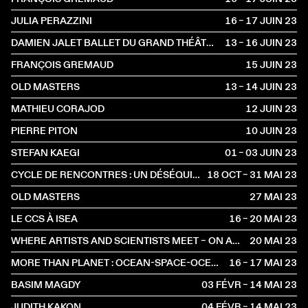
JULIA PERAZZINI
16 – 17 JUIN
2023
DAMIEN JALET BALLET DU GRAND THÉÂTRE DE GENÈVE
13 – 16 JUIN
2023
FRANÇOIS GREMAUD
15 JUIN
2023
OLD MASTERS
13 – 14 JUIN
2023
MATHIEU CORAJOD
12 JUIN
2023
PIERRE PITON
10 JUIN
2023
STEFAN KAEGI
01 – 03 JUIN
2023
CYCLE DE RENCONTRES : UN DÉSÉQUILIBRE PRÉCIS
18 OCT – 31 MAI
2023
OLD MASTERS
27 MAI
2023
LE CCS À ISEA
16 – 20 MAI
2023
WHERE ARTISTS AND SCIENTISTS MEET – ON ARTISTIC RESEARCH AND SCIENTIFIC CREATIVITY
20 MAI
2023
MORE THAN PLANET : OCEAN-SPACE-OCEAN EDITION
16 – 17 MAI
2023
BASIM MAGDY
03 FÉVR – 14 MAI
2023
JUDITH KAKON
04 FÉVR – 14 MAI
2023