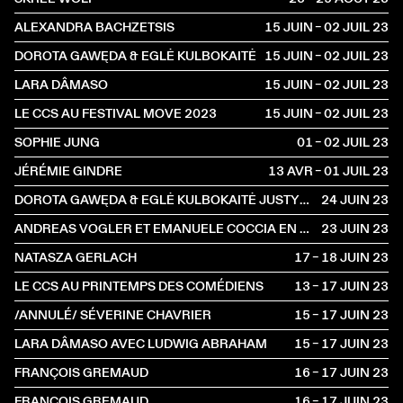
ALEXANDRA BACHZETSIS
15 JUIN – 02 JUIL
2023
DOROTA GAWĘDA & EGLĖ KULBOKAITĖ
15 JUIN – 02 JUIL
2023
LARA DÂMASO
15 JUIN – 02 JUIL
2023
LE CCS AU FESTIVAL MOVE 2023
15 JUIN – 02 JUIL
2023
SOPHIE JUNG
01 – 02 JUIL
2023
JÉRÉMIE GINDRE
13 AVR – 01 JUIL
2023
DOROTA GAWĘDA & EGLĖ KULBOKAITĖ JUSTYNA CHABEREK ET OSKAR PAWEŁKO
24 JUIN
2023
ANDREAS VOGLER ET EMANUELE COCCIA EN CONVERSATION AVEC CHARLOTTE POUPON
23 JUIN
2023
NATASZA GERLACH
17 – 18 JUIN
2023
LE CCS AU PRINTEMPS DES COMÉDIENS
13 – 17 JUIN
2023
/ANNULÉ/ SÉVERINE CHAVRIER
15 – 17 JUIN
2023
LARA DÂMASO AVEC LUDWIG ABRAHAM
15 – 17 JUIN
2023
FRANÇOIS GREMAUD
16 – 17 JUIN
2023
FRANÇOIS GREMAUD
16 – 17 JUIN
2023