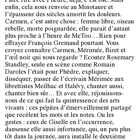
Faire rire avec Phèdre, déjà, c’est osé. Mais
enfin, cela nous renvoie au Minotaure et
l’épaisseur des siècles amortit les douleurs.
Carmen, c’est autre chose : femme libre, oiseau
rebelle, morte poignardée, elle parait d’autant
plus proche à l’heure de MeToo… Rien pour
effrayer François Gremaud pourtant. Vous
croyez connaître Carmen, Mérimée, Bizet et
l’œil noir qui nous regarde ? Ecoutez Rosemary
Standley, seule en scène comme Romain
Daroles l’était pour Phèdre, expliquer,
disséquer, passer de l’écrivain Mérimée aux
librettistes Meilhac et Halévy, chanter aussi,
chanter bien sûr… Et avec elle, réjouissons-
nous de ce qui fait la quintessence des arts
vivants : ces pépites d’émerveillement partagé
que recèlent les mots et les notes. Ou les
gestes : ceux de Giselle en l’occurrence,
danseuse elle aussi infortunée, qui, un peu plus
tôt dans la journée, aura installé le deuxième