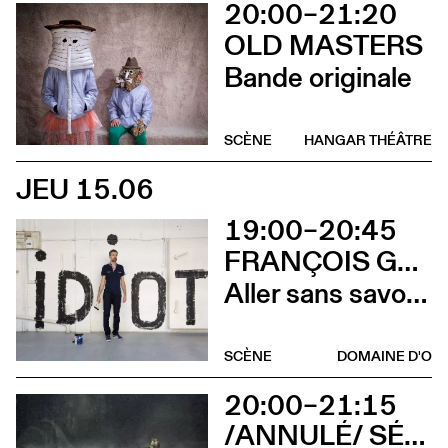
20:00–21:20
OLD MASTERS
Bande originale
SCÈNE
HANGAR THÉÂTRE
JEU 15.06
19:00–20:45
FRANÇOIS GREMAUD
Aller sans savoir où
SCÈNE
DOMAINE D'O
20:00–21:15
/ANNULÉ/ SÉVERINE CHAVRIER