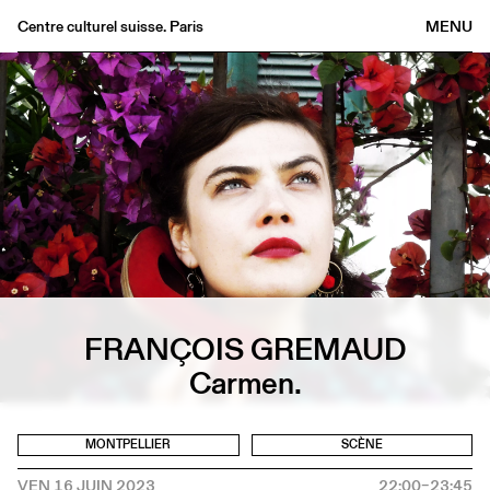
Centre culturel suisse. Paris
MENU
Agenda
Librairie
Buvette
Archives
Médiathèque
Éditions
Informations
FR
/
EN
FRANÇOIS GREMAUD
Carmen.
MONTPELLIER
SCÈNE
VEN 16 JUIN 2023
22:00–23:45