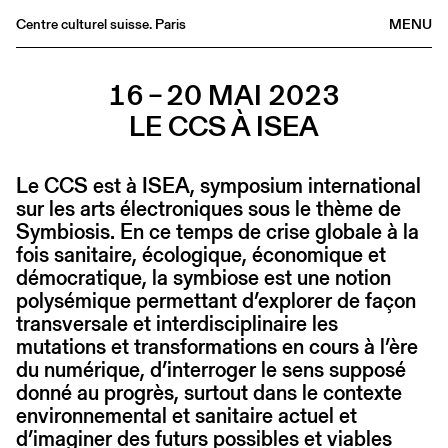
Centre culturel suisse. Paris
MENU
Agenda
16 – 20 MAI 2023
Librairie
LE CCS À ISEA
Buvette
Archives
Le CCS est à ISEA, symposium international
Médiathèque
sur les arts électroniques sous le thème de
Éditions
Symbiosis. En ce temps de crise globale à la
fois sanitaire, écologique, économique et
Informations
démocratique, la symbiose est une notion
FR
/
EN
polysémique permettant d’explorer de façon
transversale et interdisciplinaire les
mutations et transformations en cours à l’ère
du numérique, d’interroger le sens supposé
donné au progrès, surtout dans le contexte
environnemental et sanitaire actuel et
d’imaginer des futurs possibles et viables