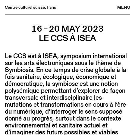
Centre culturel suisse. Paris
MENU
Agenda
16 – 20 MAY 2023
Bookshop
LE CCS À ISEA
Buvette
Archives
Le CCS est à ISEA, symposium international
Medias
sur les arts électroniques sous le thème de
Publications
Symbiosis. En ce temps de crise globale à la
fois sanitaire, écologique, économique et
About
démocratique, la symbiose est une notion
FR
/
EN
polysémique permettant d’explorer de façon
transversale et interdisciplinaire les
mutations et transformations en cours à l’ère
du numérique, d’interroger le sens supposé
donné au progrès, surtout dans le contexte
environnemental et sanitaire actuel et
d’imaginer des futurs possibles et viables