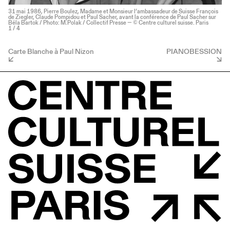
31 mai 1986, Pierre Boulez, Madame et Monsieur l’ambassadeur de Suisse François
de Ziegler, Claude Pompidou et Paul Sacher, avant la conférence de Paul Sacher sur
Béla Bartok / Photo: M.Polak / Collectif Presse — © Centre culturel suisse. Paris
1
/ 4
Carte Blanche à Paul Nizon
PIANOBESSION