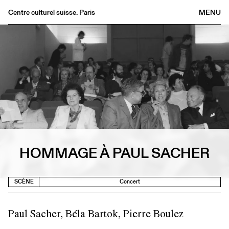
Centre culturel suisse. Paris
MENU
Agenda
Librairie
Buvette
Archives
Médiathèque
Éditions
Informations
FR
/
EN
HOMMAGE À PAUL SACHER
SCÈNE
Concert
Paul Sacher, Béla Bartok, Pierre Boulez