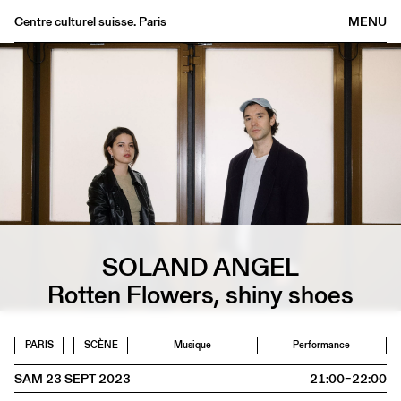
Centre culturel suisse. Paris
MENU
Agenda
Librairie
Buvette
Archives
Médiathèque
Éditions
Informations
SOLAND ANGEL
FR
/
EN
Rotten Flowers, shiny shoes
PARIS
SCÈNE
Musique
Performance
SAM 23 SEPT 2023
21:00–22:00