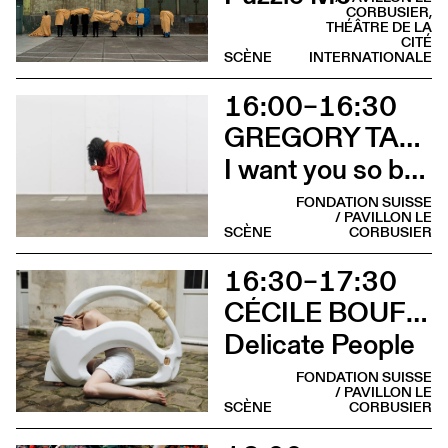
CORBUSIER,
THÉÂTRE DE LA
CITÉ
SCÈNE
INTERNATIONALE
16:00–16:30
GREGORY TARA HARI AVEC PINKY HTUT AUNG
I want you so bad it’s my only wish
FONDATION SUISSE
/ PAVILLON LE
SCÈNE
CORBUSIER
16:30–17:30
CÉCILE BOUFFARD & RUTH CHILDS (SCARLETT'S)
Delicate People
FONDATION SUISSE
/ PAVILLON LE
SCÈNE
CORBUSIER