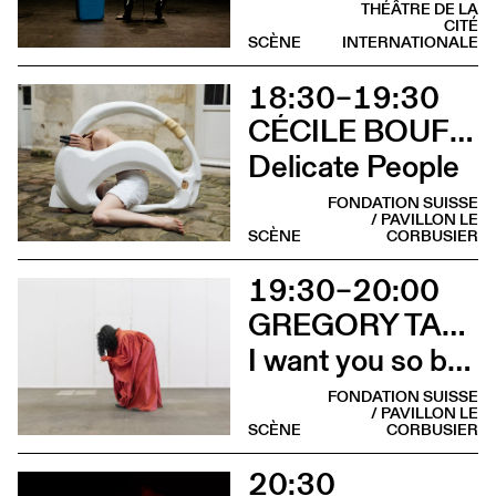
THÉÂTRE DE LA
CITÉ
SCÈNE
INTERNATIONALE
18:30–19:30
CÉCILE BOUFFARD & RUTH CHILDS (SCARLETT'S)
Delicate People
FONDATION SUISSE
/ PAVILLON LE
SCÈNE
CORBUSIER
19:30–20:00
GREGORY TARA HARI AVEC PINKY HTUT AUNG
I want you so bad it’s my only wish
FONDATION SUISSE
/ PAVILLON LE
SCÈNE
CORBUSIER
20:30