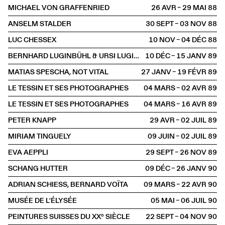
MICHAEL VON GRAFFENRIED
26 AVR – 29 MAI
1988
ANSELM STALDER
30 SEPT – 03 NOV
1988
LUC CHESSEX
10 NOV – 04 DÉC
1988
BERNHARD LUGINBÜHL & URSI LUGINBÜHL
10 DÉC – 15 JANV
1989
MATIAS SPESCHA, NOT VITAL
27 JANV – 19 FÉVR
1989
LE TESSIN ET SES PHOTOGRAPHES
04 MARS – 02 AVR
1989
LE TESSIN ET SES PHOTOGRAPHES
04 MARS – 16 AVR
1989
PETER KNAPP
29 AVR – 02 JUIL
1989
MIRIAM TINGUELY
09 JUIN – 02 JUIL
1989
EVA AEPPLI
29 SEPT – 26 NOV
1989
SCHANG HUTTER
09 DÉC – 26 JANV
1990
ADRIAN SCHIESS, BERNARD VOÏTA
09 MARS – 22 AVR
1990
MUSÉE DE L'ÉLYSÉE
05 MAI – 06 JUIL
1990
PEINTURES SUISSES DU XX° SIÈCLE
22 SEPT – 04 NOV
1990