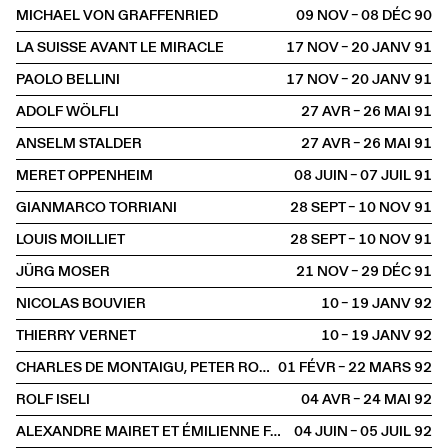
MICHAEL VON GRAFFENRIED
09 NOV – 08 DÉC
1990
LA SUISSE AVANT LE MIRACLE
17 NOV – 20 JANV
1991
PAOLO BELLINI
17 NOV – 20 JANV
1991
ADOLF WÖLFLI
27 AVR – 26 MAI
1991
ANSELM STALDER
27 AVR – 26 MAI
1991
MERET OPPENHEIM
08 JUIN – 07 JUIL
1991
GIANMARCO TORRIANI
28 SEPT – 10 NOV
1991
LOUIS MOILLIET
28 SEPT – 10 NOV
1991
JÜRG MOSER
21 NOV – 29 DÉC
1991
NICOLAS BOUVIER
10 – 19 JANV
1992
THIERRY VERNET
10 – 19 JANV
1992
CHARLES DE MONTAIGU, PETER ROESCH, HANS SCHÄRER, ROLF WINNEWISSER
01 FÉVR – 22 MARS
1992
ROLF ISELI
04 AVR – 24 MAI
1992
ALEXANDRE MAIRET ET ÉMILIENNE FARNY
04 JUIN – 05 JUIL
1992