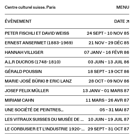
Centre culturel suisse. Paris
MENU
Agenda
ÉVÈNEMENT
DATE
Librairie
PETER FISCHLI ET DAVID WEISS
24 SEPT – 10 NOV
1985
Buvette
ERNEST ANSERMET (1883-1969)
21 NOV – 29 DÉC
1985
Archives
HANNAH VILLIGER
07 JANV – 16 FÉVR
1986
Médiathèque
A.L.R DUCROS (1748-1810)
03 JUIN – 13 JUIL
1986
Éditions
GÉRALD POUSSIN
18 SEPT – 19 OCT
1986
Informations
MARIE-JOSÉ BÜRKI & ERIC LANZ
28 OCT – 09 NOV
1986
FR
/
EN
JOSEF FELIX MÜLLER
13 JANV – 01 MARS
1987
EXPOSITION
MIRIAM CAHN
11 MARS – 26 AVR
1987
UNE SOCIÉTÉ DE PEINTRES...
05 – 31 MAI
1987
LES VITRAUX SUISSES DU MUSÉE DE CLUNY
10 JUIN – 19 JUIL
1987
LE CORBUSIER ET L'INDUSTRIE 1920-1925
29 SEPT – 31 OCT
1987