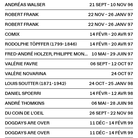
ANDRÉAS WALSER
21 SEPT – 10 NOV
1996
ROBERT FRANK
22 NOV – 26 JANV
1997
ROBERT FRANK
22 NOV – 26 JANV
1997
COMIX
14 FÉVR – 20 AVR
1997
RODOLPHE TÖPFFER (1799-1846)
14 FÉVR – 20 AVR
1997
FRED-ANDRÉ HOLZER, PHILIPPE MONOD, LOUL SCHOPFER
10 MAI – 29 JUIN
1997
VALÉRIE FAVRE
06 SEPT – 12 OCT
1997
VALÈRE NOVARINA
24 OCT
1997
LOUIS SOUTTER (1871-1942)
24 OCT – 25 JANV
1998
DANIEL SPOERRI
14 FÉVR – 12 AVR
1998
ANDRÉ THOMKINS
06 MAI – 28 JUIN
1998
DU COIN DE L'OEIL
26 SEPT – 22 NOV
1998
DOGDAYS ARE OVER
11 DÉC – 14 FÉVR
1999
DOGDAYS ARE OVER
11 DÉC – 14 FÉVR
1999