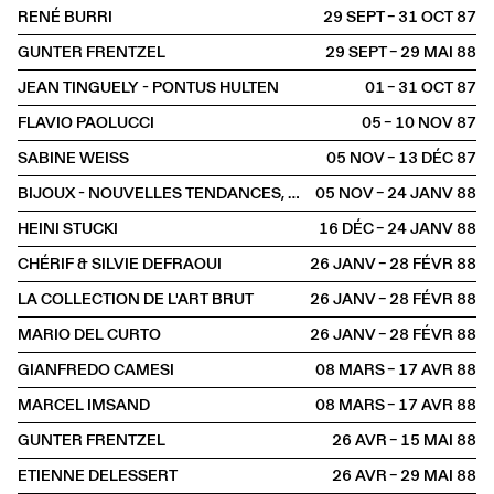
RENÉ BURRI
29 SEPT – 31 OCT
1987
GUNTER FRENTZEL
29 SEPT – 29 MAI
1988
JEAN TINGUELY - PONTUS HULTEN
01 – 31 OCT
1987
FLAVIO PAOLUCCI
05 – 10 NOV
1987
SABINE WEISS
05 NOV – 13 DÉC
1987
BIJOUX - NOUVELLES TENDANCES, NOUVEAUX MATÉRIAUX
05 NOV – 24 JANV
1988
HEINI STUCKI
16 DÉC – 24 JANV
1988
CHÉRIF & SILVIE DEFRAOUI
26 JANV – 28 FÉVR
1988
LA COLLECTION DE L'ART BRUT
26 JANV – 28 FÉVR
1988
MARIO DEL CURTO
26 JANV – 28 FÉVR
1988
GIANFREDO CAMESI
08 MARS – 17 AVR
1988
MARCEL IMSAND
08 MARS – 17 AVR
1988
GUNTER FRENTZEL
26 AVR – 15 MAI
1988
ETIENNE DELESSERT
26 AVR – 29 MAI
1988