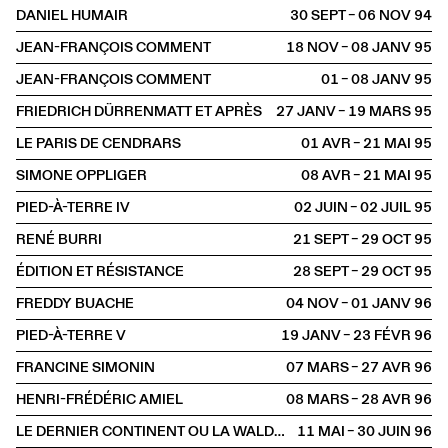
DANIEL HUMAIR
30 SEPT – 06 NOV
1994
JEAN-FRANÇOIS COMMENT
18 NOV – 08 JANV
1995
JEAN-FRANÇOIS COMMENT
01 – 08 JANV
1995
FRIEDRICH DÜRRENMATT ET APRÈS
27 JANV – 19 MARS
1995
LE PARIS DE CENDRARS
01 AVR – 21 MAI
1995
SIMONE OPPLIGER
08 AVR – 21 MAI
1995
PIED-À-TERRE IV
02 JUIN – 02 JUIL
1995
RENÉ BURRI
21 SEPT – 29 OCT
1995
ÉDITION ET RÉSISTANCE
28 SEPT – 29 OCT
1995
FREDDY BUACHE
04 NOV – 01 JANV
1996
PIED-À-TERRE V
19 JANV – 23 FÉVR
1996
FRANCINE SIMONIN
07 MARS – 27 AVR
1996
HENRI-FRÉDÉRIC AMIEL
08 MARS – 28 AVR
1996
LE DERNIER CONTINENT OU LA WALDAU, ASILE DE L'ART
11 MAI – 30 JUIN
1996