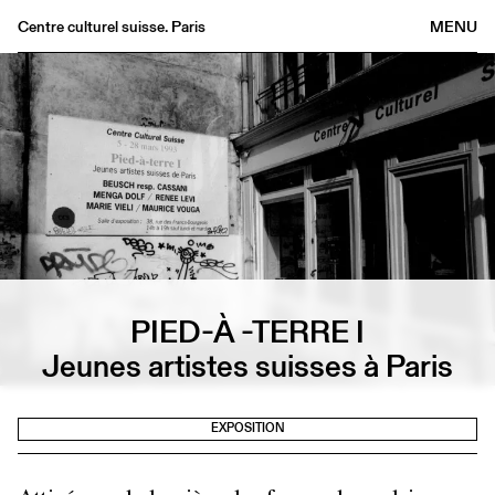
Centre culturel suisse. Paris
MENU
Agenda
Librairie
Buvette
Archives
Médiathèque
Éditions
Informations
FR
/
EN
PIED-À -TERRE I
Jeunes artistes suisses à Paris
EXPOSITION