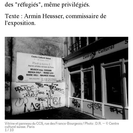
des "réfugiés", même privilégiés.
Texte : Armin Heusser, commissaire de
l'exposition.
Vitrine et panneau du CCS, rue des Francs-Bourgeois / Photo : D.R. — © Centre
culturel suisse. Paris
1
/ 10