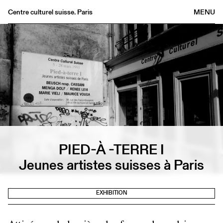
Centre culturel suisse. Paris
MENU
Agenda
Bookshop
Buvette
Archives
Medias
Publications
About
FR
/
EN
PIED-À -TERRE I
Jeunes artistes suisses à Paris
EXHIBITION