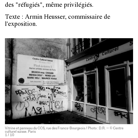
des "réfugiés", même privilégiés.
Texte : Armin Heusser, commissaire de
l'exposition.
Vitrine et panneau du CCS, rue des Francs-Bourgeois / Photo : D.R. — © Centre
culturel suisse. Paris
1
/ 10