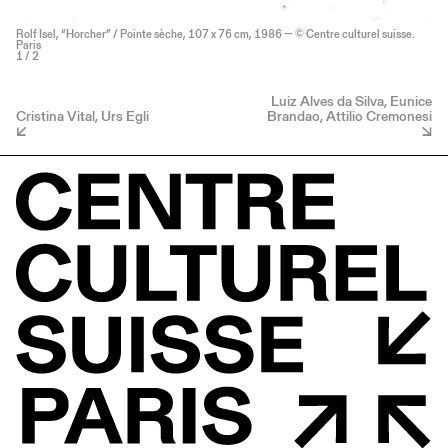
Rolf Isel, “Horcher” / Pointe sèche, 107 x 76 cm, 1986 — © Centre culturel suisse.
Paris
1
/ 2
Luiz Alves da Silva, Eunice
Cristina Vital, Urs Egli
Brandao, Attilio Cremonesi