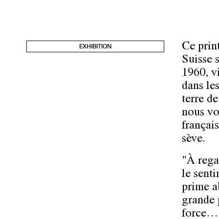
Ce prin
EXHIBITION
Suisse 
1960, v
dans les
terre d
nous vo
françai
sève.
"À regar
le sent
prime a
grande 
force…