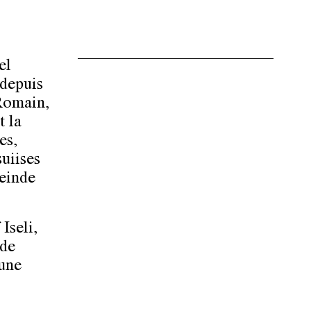
el
 depuis
 Romain,
t la
es,
suiises
leinde
Iseli,
 de
'une