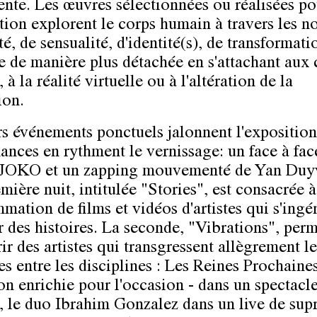
nte. Les œuvres sélectionnées ou réalisées po
ition explorent le corps humain à travers les n
té, de sensualité, d'identité(s), de transformati
se de manière plus détachée en s'attachant aux
 à la réalité virtuelle ou à l'altération de la
ion.
rs événements ponctuels jalonnent l'expositio
ances en rythment le vernissage: un face à fac
 JOKO et un zapping mouvementé de Yan Duy
mière nuit, intitulée "Stories", est consacrée 
mation de films et vidéos d'artistes qui s'ingé
r des histoires. La seconde, "Vibrations", per
ir des artistes qui transgressent allègrement le
es entre les disciplines : Les Reines Prochaine
on enrichie pour l'occasion - dans un spectacl
, le duo Ibrahim Gonzalez dans un live de sup