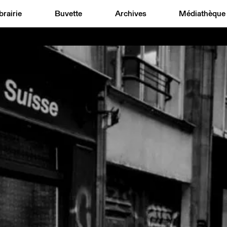
brairie
Buvette
Archives
Médiathèque