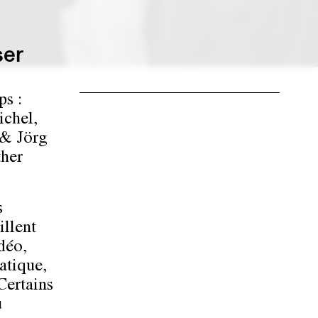
ser
ps :
ichel,
 & Jörg
ther
s
illent
déo,
matique,
 Certains
u