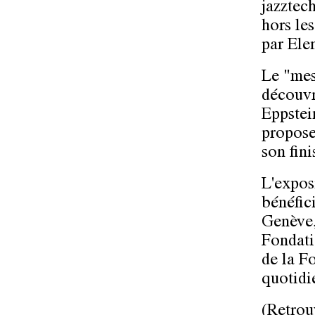
jazztec
hors le
par Ele
Le "mes
découvri
Eppstei
propose
son fini
L'expos
bénéfic
Genève,
Fondati
de la F
quotidi
(Retrou