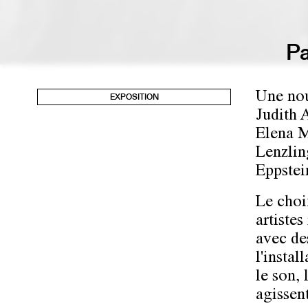
Pa
Une nou
EXPOSITION
Judith 
Elena M
Lenzlin
Eppstei
Le choi
artistes
avec de
l'instal
le son, 
agissen