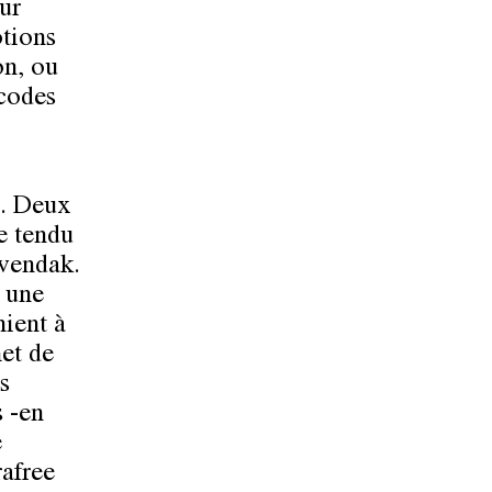
ur
otions
on, ou
 codes
n. Deux
e tendu
vendak.
à une
nient à
met de
s
s -en
e
rafree