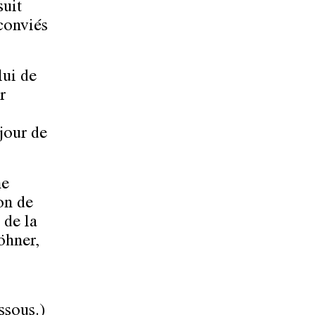
suit
conviés
lui de
r
jour de
ne
on de
 de la
öhner,
ssous.)