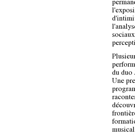
permane
l'expos
d'intimi
l'analy
sociaux,
percept
Plusieu
perform
du duo
Une pre
program
raconte
découvr
frontièr
formati
musical