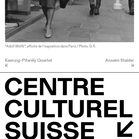
“Adolf Wölfli”, affiche de l’exposition dans Paris / Photo: D.R.
Kaenzig-Pifarély Quartet
Anselm Stalder