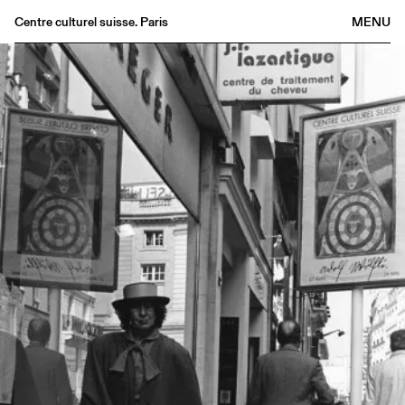
Centre culturel suisse. Paris
MENU
Agenda
Librairie
Buvette
Archives
Médiathèque
Éditions
Informations
FR
/
EN