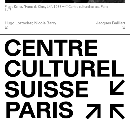
Pierre Keller, “Haras de Cluny 14”, 1988 — © Centre culturel suisse. Paris
1
/ 7
Hugo Lœtscher, Nicole Barry
Jacques Bailliart