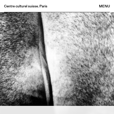
Centre culturel suisse. Paris
MENU
Agenda
Librairie
Buvette
Archives
Médiathèque
Éditions
Informations
FR
/
EN