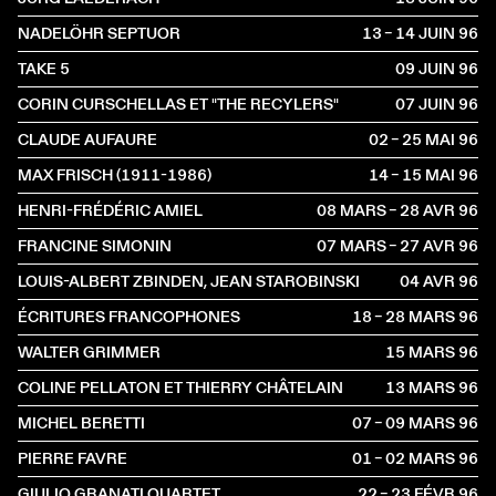
NADELÖHR SEPTUOR
13 – 14 JUIN
1996
TAKE 5
09 JUIN
1996
CORIN CURSCHELLAS ET "THE RECYLERS"
07 JUIN
1996
CLAUDE AUFAURE
02 – 25 MAI
1996
MAX FRISCH (1911-1986)
14 – 15 MAI
1996
HENRI-FRÉDÉRIC AMIEL
08 MARS – 28 AVR
1996
FRANCINE SIMONIN
07 MARS – 27 AVR
1996
LOUIS-ALBERT ZBINDEN, JEAN STAROBINSKI
04 AVR
1996
ÉCRITURES FRANCOPHONES
18 – 28 MARS
1996
WALTER GRIMMER
15 MARS
1996
COLINE PELLATON ET THIERRY CHÂTELAIN
13 MARS
1996
MICHEL BERETTI
07 – 09 MARS
1996
PIERRE FAVRE
01 – 02 MARS
1996
GIULIO GRANATI QUARTET
22 – 23 FÉVR
1996