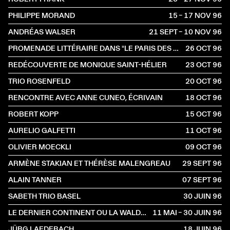
PHILIPPE MORAND
15 – 17 NOV
1996
ANDRÉAS WALSER
21 SEPT – 10 NOV
1996
PROMENADE LITTÉRAIRE DANS "LE PARIS DES SUISSES"
26 OCT
1996
REDÉCOUVERTE DE MONIQUE SAINT-HÉLIER
23 OCT
1996
TRIO ROSENFELD
20 OCT
1996
RENCONTRE AVEC ANNE CUNEO, ÉCRIVAIN
18 OCT
1996
ROBERT KOPP
15 OCT
1996
AURELIO GALFETTI
11 OCT
1996
OLIVIER MOECKLI
09 OCT
1996
ARMÈNE STAKIAN ET THÉRÈSE MALENGREAU
29 SEPT
1996
ALAIN TANNER
07 SEPT
1996
SABETH TRIO BASEL
30 JUIN
1996
LE DERNIER CONTINENT OU LA WALDAU, ASILE DE L'ART
11 MAI – 30 JUIN
1996
JÜRG LAEDERACH
18 JUIN
1996