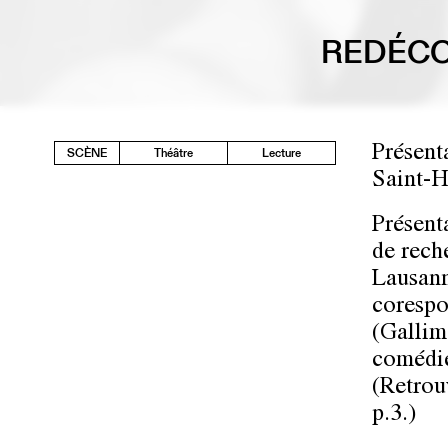
REDÉCO
Présent
SCÈNE
Théâtre
Lecture
Saint-H
Présent
de rech
Lausann
corespo
(Gallim
comédie
(Retrou
p.3.)