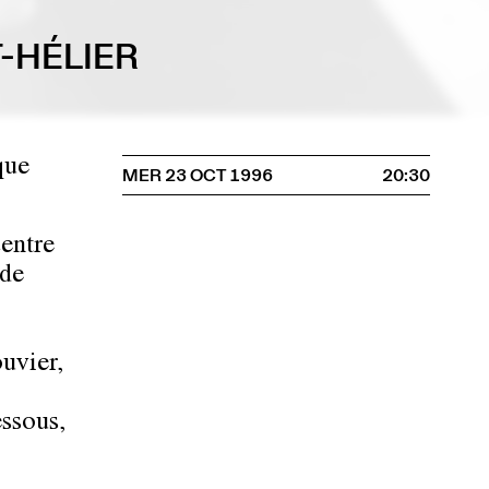
-HÉLIER
que
MER 23 OCT 1996
20:30
Centre
 de
uvier,
essous,