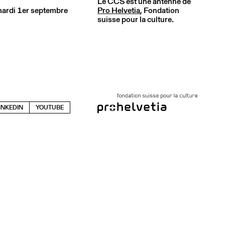
Le CCS est une antenne de
 mardi 1er septembre
Pro Helvetia
, Fondation
suisse pour la culture.
INKEDIN
YOUTUBE