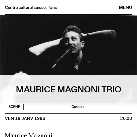
Centre culturel suisse. Paris
MENU
Agenda
Librairie
Buvette
Archives
Médiathèque
Éditions
Informations
MAURICE MAGNONI TRIO
FR
/
EN
SCÈNE
Concert
VEN 19 JANV 1996
20:00
Maurice Magnoni