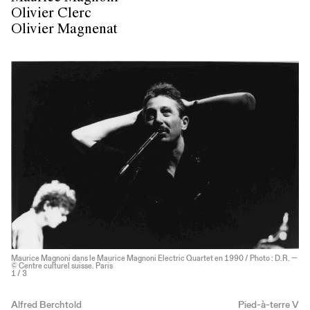
Olivier Clerc
Olivier Magnenat
Maurice Magnoni dans le Maurice Magnoni Electric Quartet en 1990 / Photo : D.R. —
© Centre culturel suisse. Paris
1
/ 3
Alfred Berchtold
Pied-à-terre V