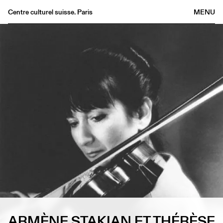
Centre culturel suisse. Paris
MENU
Agenda
Librairie
Buvette
Archives
Médiathèque
Éditions
Informations
FR
/
EN
ARMÈNE STAKIAN ET THÉRÈSE