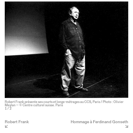
Robert Frank présente ses courts et longs-métrages au CCS, Paris / Photo : Olivier
Meylan — © Centre culturel suisse. Paris
1
/ 2
Robert Frank
Hommage à Ferdinand Gonseth