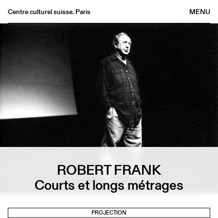
Centre culturel suisse. Paris
MENU
Agenda
Librairie
Buvette
Archives
Médiathèque
Éditions
Informations
FR
/
EN
ROBERT FRANK
Courts et longs métrages
PROJECTION