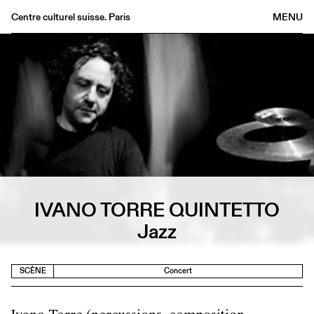
Centre culturel suisse. Paris
MENU
Agenda
Librairie
Buvette
Archives
Médiathèque
Éditions
Informations
FR
/
EN
IVANO TORRE QUINTETTO
Jazz
SCÈNE
Concert