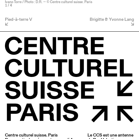
Ivano Torre / Photo : D.R. — © Centre culturel suisse. Paris
1
/ 4
Pied-à-terre V
Brigitte & Yvonne Lang
Centre culturel suisse. Paris
Le CCS est une antenne