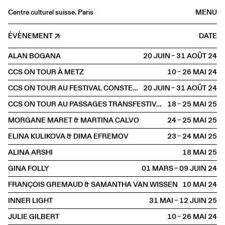
Centre culturel suisse. Paris
MENU
Agenda
ÉVÈNEMENT
DATE
Librairie
ALAN BOGANA
20 JUIN – 31 AOÛT
2024
Buvette
CCS ON TOUR À METZ
10 – 26 MAI
2024
Archives
CCS ON TOUR AU FESTIVAL CONSTELLATIONS
20 JUIN – 31 AOÛT
2024
Médiathèque
CCS ON TOUR AU PASSAGES TRANSFESTIVAL
18 – 25 MAI
2025
Éditions
MORGANE MARET & MARTINA CALVO
24 – 25 MAI
2025
Informations
ELINA KULIKOVA & DIMA EFREMOV
23 – 24 MAI
2025
FR
/
EN
ALINA ARSHI
18 MAI
2025
HORS LES MURS
Metz
GINA FOLLY
01 MARS – 09 JUIN
2024
FRANÇOIS GREMAUD & SAMANTHA VAN WISSEN
10 MAI
2024
INNER LIGHT
31 MAI – 12 JUIN
2025
JULIE GILBERT
10 – 26 MAI
2024