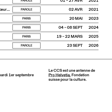
01 – 27 AVR
2021
PAROLE
Srijan-Abartan : workshop de montage d’expositions au cœur du Dhaka Art Summit 2020
02 AVR
2021
PAROLE
20 MAI
2023
PARIS
04 – 08 SEPT
2024
PARIS
19 – 22 MARS
2025
PARIS
23 SEPT
2026
PAROLE
Le CCS est une antenne de
 mardi 1er septembre
Pro Helvetia
, Fondation
suisse pour la culture.