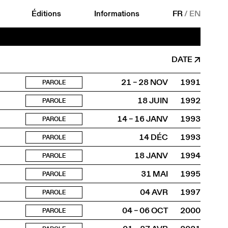
Éditions
Informations
FR
/
EN
DATE
21 – 28 NOV
1991
PAROLE
18 JUIN
1992
PAROLE
14 – 16 JANV
1993
PAROLE
14 DÉC
1993
PAROLE
18 JANV
1994
PAROLE
31 MAI
1995
PAROLE
04 AVR
1997
PAROLE
04 – 06 OCT
2000
PAROLE