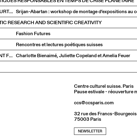
RATIQUES RESPONSABLES EN TEMPS DE CRISE PLANÉTAIRE
DIANA CAMPBELL BETANCOURT, PREM KRISHNAMURTHY, DRIES RODET, INTEZA SHARIAR & NINA PAIM
TIC RESEARCH AND SCIENTIFIC CREATIVITY
Fashion Futures
Rencontres et lectures poétiques suisses
RENCONTRE AUTOUR DE L’ART ET DE L’ENGAGEMENT FÉMINISTE
Charlotte Bienaimé, Juliette Copeland et Amelia Feuer
Centre culturel suisse. Paris
Pause estivale - réouverture
ccs@ccsparis.com
32 rue des Francs-Bourgeois
75003 Paris
NEWSLETTER