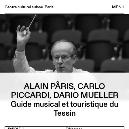
Centre culturel suisse. Paris
MENU
Agenda
Librairie
Buvette
Archives
Médiathèque
Éditions
Informations
FR
/
EN
ALAIN PÂRIS, CARLO
PICCARDI, DARIO MUELLER
Guide musical et touristique du
Tessin