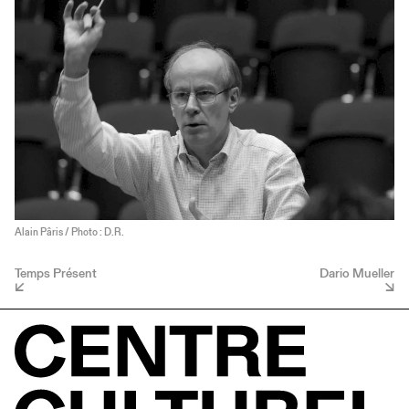
Alain Pâris / Photo : D.R.
Temps Présent
Dario Mueller