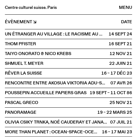
Centre culturel suisse. Paris
MENU
Agenda
ÉVÈNEMENT
DATE
Librairie
UN ÉTRANGER AU VILLAGE : LE RACISME AU MIROIR DE JAMES BALDWIN
14 SEPT
2024
Buvette
THOM PFISTER
16 SEPT
2021
Archives
TAIYO ONORATO & NICO KREBS
12 NOV
2021
Médiathèque
SHMUEL T. MEYER
22 JUIN
2021
Éditions
RÊVER LA SUISSE
16 – 17 DÉC
2023
Informations
RENCONTRE ENTRE AKOSUA VIKTORIA ADU-SANYAH ET JULIE JONES
07 AVR
2026
FR
/
EN
POUSSEPIN ACCUEILLE PAPIERS GRAS
19 SEPT – 11 OCT
1986
PAROLE
Rencontre
PASCAL GRECO
25 NOV
2021
PANORAMAGE
19 – 22 MARS
2025
OLIVIA CSIKY TRNKA, NOÉ CAUDERAY ET JANA TRNKA
07 JUIL
2021
MORE THAN PLANET : OCEAN-SPACE-OCEAN EDITION
16 – 17 MAI
2023