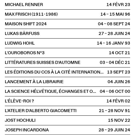
MICHAEL RENNER
14 FÉVR
2023
MAX FRISCH (1911-1986)
14 – 15 MAI
1996
MAISON SHIFT 2024
04 – 08 SEPT
2024
LUKAS BÄRFUSS
27 – 28 JUIN
2024
LUDWIG HOHL
14 – 16 JANV
1993
L'OUROBOROS N°3
14 OCT
2021
LITTÉRATURES SUISSES D'AUTOMNE
03 – 04 DÉC
2021
LES ÉDITIONS DU CCS À LA CITÉ INTERNATIONALE DES ARTS
13 SEPT
2023
LANCEMENT À LA LIBRAIRIE
04 JUIN
2026
LA SCIENCE HÉLVÉTIQUE, ÉCHANGES ET OUVERTURE
04 – 06 OCT
2000
L'ÉLÈVE-ROI ?
14 FÉVR
2002
L'ATELIER D'ALBERTO GIACOMETTI
21 – 28 NOV
1991
JOST HOCHULI
15 NOV
2022
JOSEPH INCARDONA
28 – 29 JUIN
2024