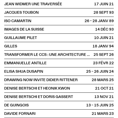
JEAN WIDMER UNE TRAVERSÉE
17 JUIN
2021
JACQUES TOUBON
28 SEPT
1993
ISO CAMARTIN
26 – 28 JANV
1989
IMAGES DE LA SUISSE
14 DÉC
1993
GUILLAUME PILET
10 JUIN
2021
GILLES
18 JANV
1994
TRANSFORMER LE CCS : UNE ARCHITECTURE DE L'ALTÉRATION
25 SEPT
2026
EMMANUELLE ANTILLE
23 FÉVR
2022
ELISA SHUA DUSAPIN
25 – 26 JUIN
2024
DRAWING NOW INVITE DIDIER RITTENER
28 MARS
2025
DENISE BERTSCHI ET HEONIK KWON
21 OCT
2021
DENISE BERTSCHI ET DORIS GASSERT
13 NOV
2021
DE GUINGOIS
13 – 15 JUIN
2025
DAVIDE FORNARI
21 MARS
2023