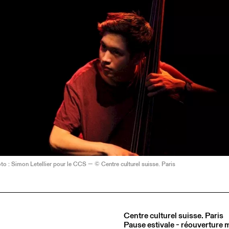
to : Simon Letellier pour le CCS — © Centre culturel suisse. Paris
Centre culturel suisse. Paris
Pause estivale - réouverture