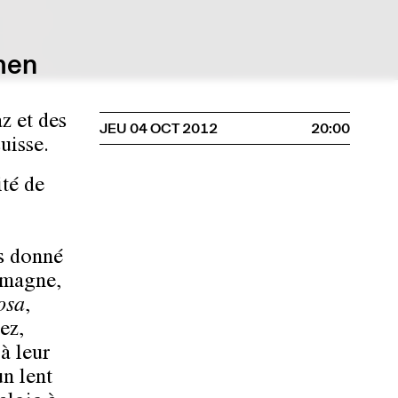
men
z et des
JEU 04 OCT 2012
20:00
uisse.
ité de
s donné
emagne,
osa
,
ez,
à leur
un lent