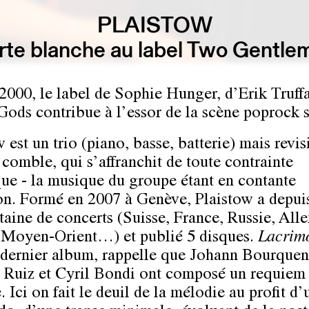
PLAISTOW
rte blanche au label Two Gentle
2000, le label de Sophie Hunger, d’Erik Truffa
ods contribue à l’essor de la scène poprock s
 est un trio (piano, basse, batterie) mais revis
 comble, qui s’affranchit de toute contrainte
ique - la musique du groupe étant en contante
on. Formé en 2007 à Genève, Plaistow a depui
taine de concerts (Suisse, France, Russie, All
Moyen-Orient…) et publié 5 disques.
Lacrim
u dernier album, rappelle que Johann Bourquen
 Ruiz et Cyril Bondi ont composé un requiem 
 Ici on fait le deuil de la mélodie au profit d’