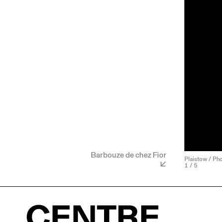
Barbouze de chez Fior
Plaistow / Pho
1
/ 5