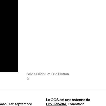
Silvia Bächli & Eric Hattan
Le CCS est une antenne de
 mardi 1er septembre
Pro Helvetia
, Fondation