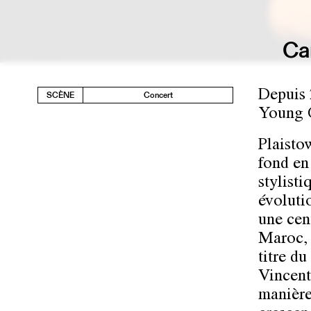
Ca
Depuis 
SCÈNE
Concert
Young G
Plaistow
fond en
stylist
évoluti
une cen
Maroc, 
titre d
Vincent
manière.