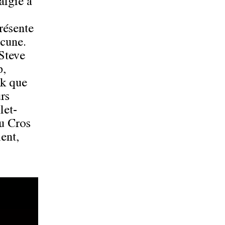
algie à
résente
acune.
(Steve
p,
ck que
rs
let-
Du Cros
ient,