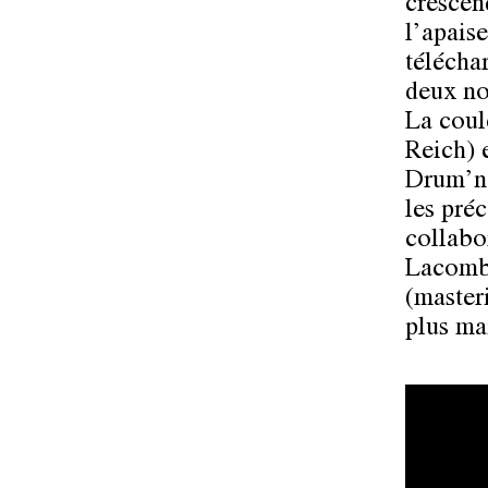
crescen
l’apais
télécha
deux no
La coul
Reich) 
Drum’n’
les pré
collabo
Lacombe
(masteri
plus mai