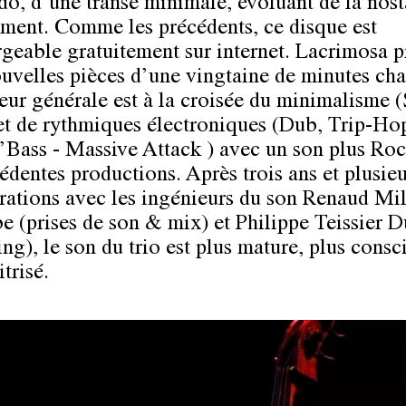
do, d’une transe minimale, évoluant de la nost
ement. Comme les précédents, ce disque est
rgeable gratuitement sur internet. Lacrimosa p
uvelles pièces d’une vingtaine de minutes ch
eur générale est à la croisée du minimalisme 
et de rythmiques électroniques (Dub, Trip-Ho
Bass - Massive Attack ) avec un son plus Ro
cédentes productions. Après trois ans et plusieu
rations avec les ingénieurs du son Renaud Mil
 (prises de son & mix) et Philippe Teissier 
ng), le son du trio est plus mature, plus consc
trisé.