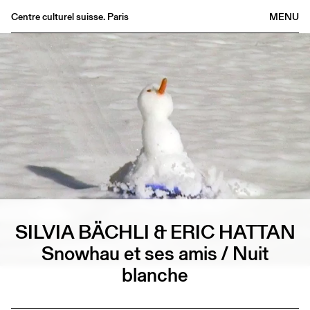
Centre culturel suisse. Paris
MENU
Agenda
Librairie
Buvette
Archives
Médiathèque
Éditions
Informations
FR
/
EN
SILVIA BÄCHLI & ERIC HATTAN
Snowhau et ses amis / Nuit
blanche