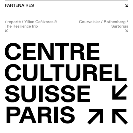
PARTENAIRES
/ reporté / Yilian Cañizares &
Courvoisier / Rothenberg /
The Resilience trio
Sartorius