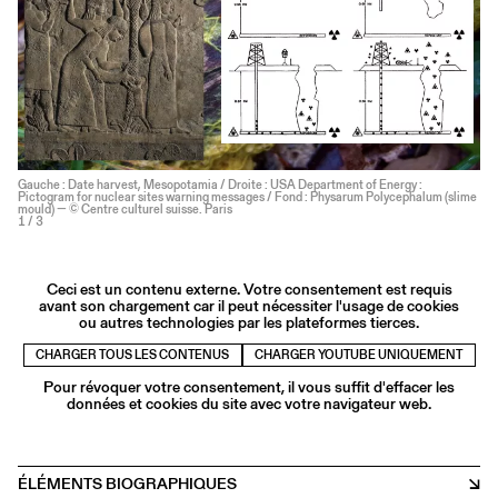
Gauche : Date harvest, Mesopotamia / Droite : USA Department of Energy :
Pictogram for nuclear sites warning messages / Fond : Physarum Polycephalum (slime
mould) — © Centre culturel suisse. Paris
1
/ 3
Ceci est un contenu externe. Votre consentement est requis
avant son chargement car il peut nécessiter l'usage de cookies
ou autres technologies par les plateformes tierces.
CHARGER TOUS LES CONTENUS
CHARGER YOUTUBE UNIQUEMENT
Pour révoquer votre consentement, il vous suffit d'effacer les
données et cookies du site avec votre navigateur web.
ÉLÉMENTS BIOGRAPHIQUES