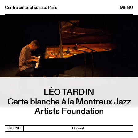
Centre culturel suisse. Paris
MENU
Agenda
Librairie
Buvette
Archives
Médiathèque
Éditions
Informations
LÉO TARDIN
FR
/
EN
Carte blanche à la Montreux Jazz
Artists Foundation
SCÈNE
Concert