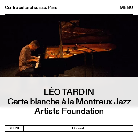
Centre culturel suisse. Paris
MENU
Agenda
Bookshop
Buvette
Archives
Medias
Publications
About
LÉO TARDIN
FR
/
EN
Carte blanche à la Montreux Jazz
Artists Foundation
SCENE
Concert