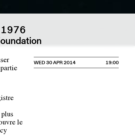
 1976
Foundation
user
WED 30 APR 2014
19:00
partie
istre
 plus
ouvre le
ncy