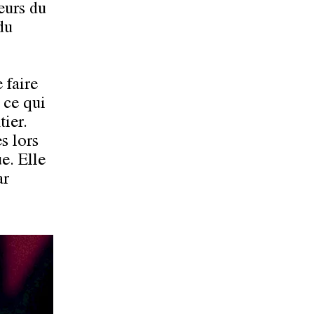
eurs du
du
 faire
 ce qui
ier.
s lors
e. Elle
ar