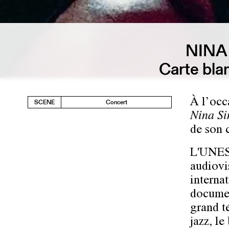
NINA
Carte bla
À l’occ
SCENE
Concert
Nina Si
de son 
L'UNESC
audiovi
interna
documen
grand t
jazz, le