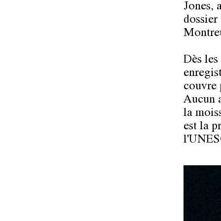
Jones, 
dossier
Montreu
Dès les
enregist
couvre 
Aucun au
la mois
est la p
l'UNES