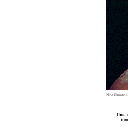
Nina Simone L
This i
inv