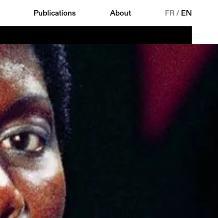
Publications
About
FR
/
EN