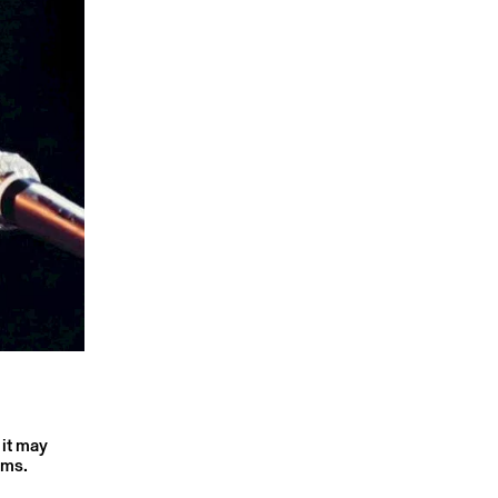
 it may
rms.