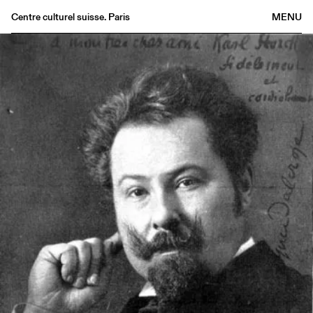
Centre culturel suisse. Paris
MENU
Agenda
Librairie
Buvette
Archives
Médiathèque
Éditions
Informations
FR
/
EN