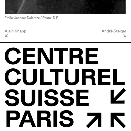
Emile-Jacques Dalcroze / Photo : D.R.
Alain Knapp
André Steiger