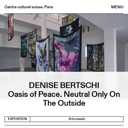
Centre culturel suisse. Paris
MENU
Agenda
Librairie
Buvette
Archives
Médiathèque
Éditions
Informations
DENISE BERTSCHI
FR
/
EN
Oasis of Peace. Neutral Only On
The Outside
EXPOSITION
Arts visuels