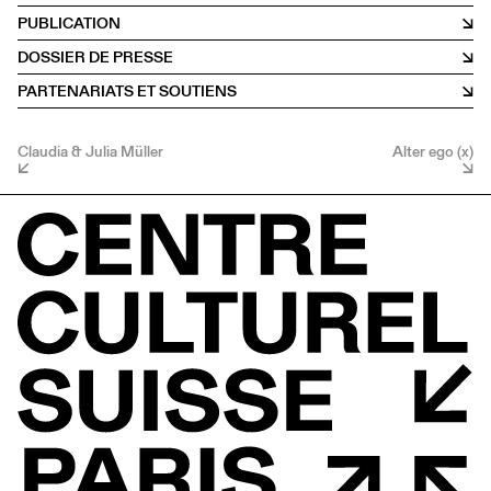
PUBLICATION
DOSSIER DE PRESSE
PARTENARIATS ET SOUTIENS
Claudia & Julia Müller
Alter ego (x)