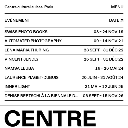
Centre culturel suisse. Paris
MENU
Agenda
ÉVÈNEMENT
DATE
Librairie
SWISS PHOTO BOOKS
08 – 24 NOV
2019
Buvette
AUTOMATED PHOTOGRAPHY
09 – 14 NOV
2021
Archives
LENA MARIA THÜRING
23 SEPT – 31 DÉC
2022
Médiathèque
VINCENT JENDLY
26 SEPT – 31 DÉC
2022
Éditions
NAMSA LEUBA
16 – 26 MAI
2024
Informations
LAURENCE PIAGET-DUBUIS
20 JUIN – 31 AOÛT
2024
FR
/
EN
INNER LIGHT
31 MAI – 12 JUIN
2025
EXPOSITION
Photographie
DENISE BERTSCHI À LA BIENNALE DE GWANGJU 2026
06 SEPT – 15 NOV
2026