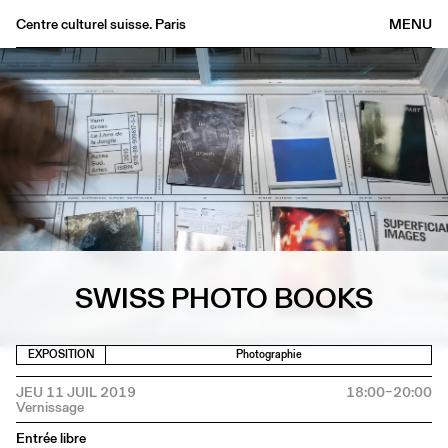
Centre culturel suisse. Paris
MENU
Agenda
Librairie
Buvette
Archives
Médiathèque
Éditions
Informations
SWISS PHOTO BOOKS
FR
/
EN
EXPOSITION
Photographie
JEU 11 JUIL 2019
18:00–20:00
Entrée libre