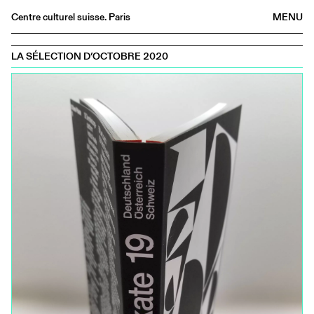
Centre culturel suisse. Paris
MENU
Agenda
LA SÉLECTION D’OCTOBRE 2020
Librairie
Buvette
Archives
Médiathèque
Éditions
Informations
FR
/
EN