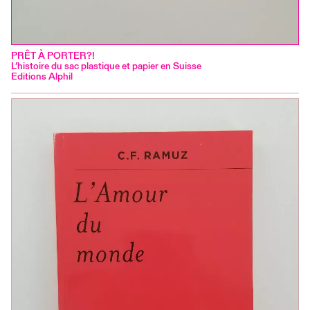
PRÊT À PORTER?!
L’histoire du sac plastique et papier en Suisse
Editions Alphil