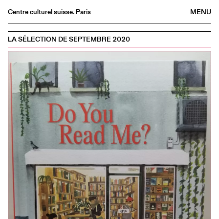
Centre culturel suisse. Paris
MENU
Agenda
LA SÉLECTION DE SEPTEMBRE 2020
Librairie
Buvette
Archives
Médiathèque
Éditions
Informations
FR
/
EN