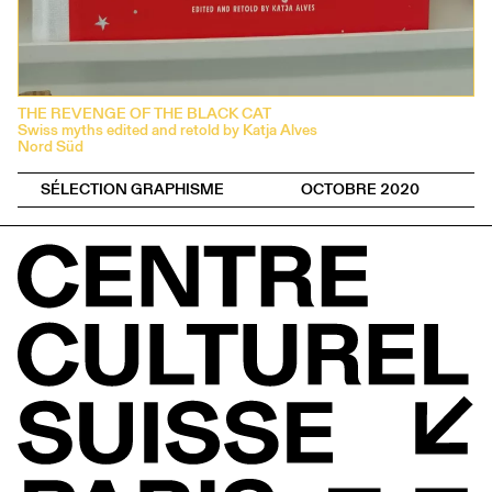
THE REVENGE OF THE BLACK CAT
Swiss myths edited and retold by Katja Alves
Nord Süd
SÉLECTION GRAPHISME
OCTOBRE 2020