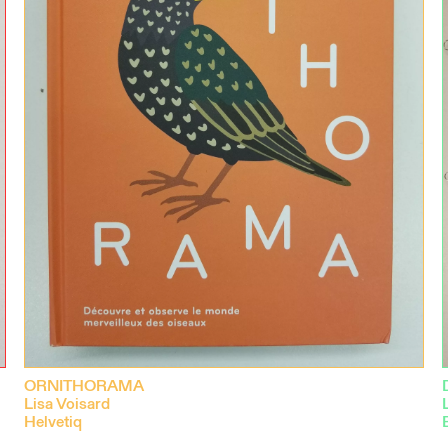
ORNITHORAMA
Lisa Voisard
Helvetiq