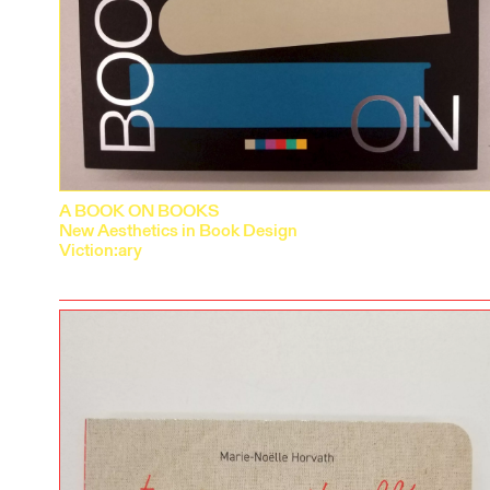
A BOOK ON BOOKS
New Aesthetics in Book Design
Viction:ary