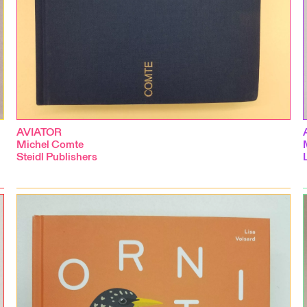
AVIATOR
Michel Comte
Steidl Publishers