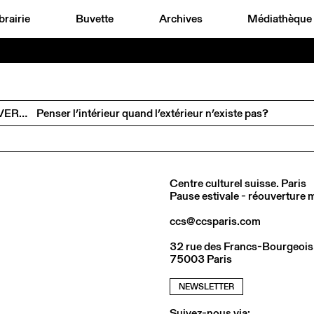
brairie
Buvette
Archives
Médiathèque
ANDREAS VOGLER ET EMANUELE COCCIA EN CONVERSATION AVEC CHARLOTTE POUPON
Penser l’intérieur quand l’extérieur n’existe pas?
Centre culturel suisse. Paris
Pause estivale - réouverture
ccs@ccsparis.com
32 rue des Francs-Bourgeois
75003 Paris
NEWSLETTER
Suivez-nous via: