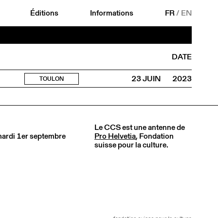
Éditions
Informations
FR
/
EN
DATE
23 JUIN
2023
TOULON
Le CCS est une antenne de
 mardi 1er septembre
Pro Helvetia
, Fondation
suisse pour la culture.