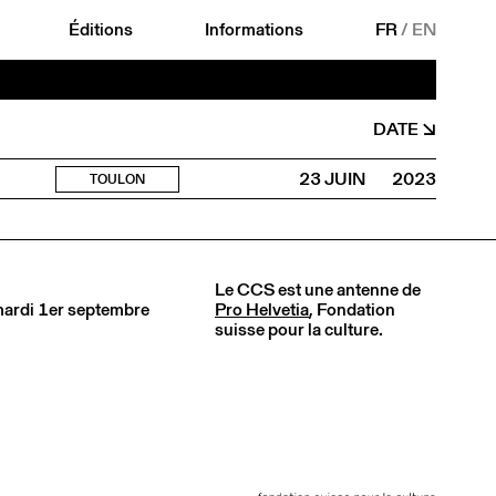
Éditions
Informations
FR
/
EN
DATE
23 JUIN
2023
TOULON
Le CCS est une antenne de
 mardi 1er septembre
Pro Helvetia
, Fondation
suisse pour la culture.