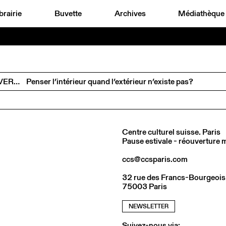
brairie
Buvette
Archives
Médiathèque
ANDREAS VOGLER ET EMANUELE COCCIA EN CONVERSATION AVEC CHARLOTTE POUPON
Penser l’intérieur quand l’extérieur n’existe pas?
Centre culturel suisse. Paris
Pause estivale - réouverture
ccs@ccsparis.com
32 rue des Francs-Bourgeois
75003 Paris
NEWSLETTER
Suivez-nous via: