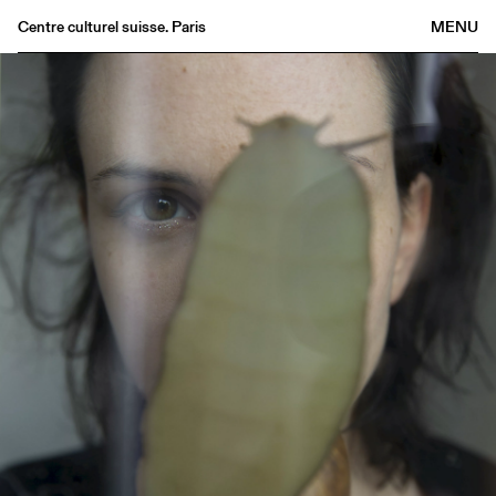
Centre culturel suisse. Paris
MENU
Agenda
Librairie
Buvette
Archives
Médiathèque
Éditions
Informations
FR
/
EN