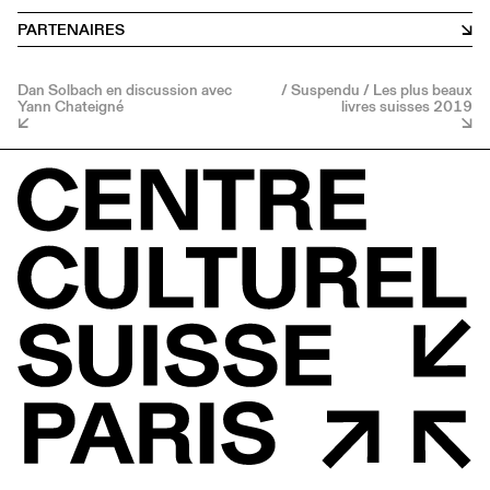
PARTENAIRES
Dan Solbach en discussion avec
/ Suspendu / Les plus beaux
Yann Chateigné
livres suisses 2019