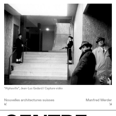
“Alphaville”, Jean-Luc Godard / Capture vidéo
Nouvelles architectures suisses
Manfred Werder