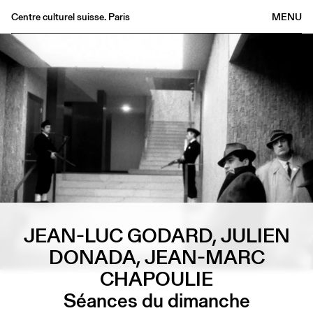
Centre culturel suisse. Paris
MENU
Agenda
Librairie
Buvette
Archives
Médiathèque
Éditions
Informations
FR
/
EN
JEAN-LUC GODARD, JULIEN
DONADA, JEAN-MARC
CHAPOULIE
Séances du dimanche