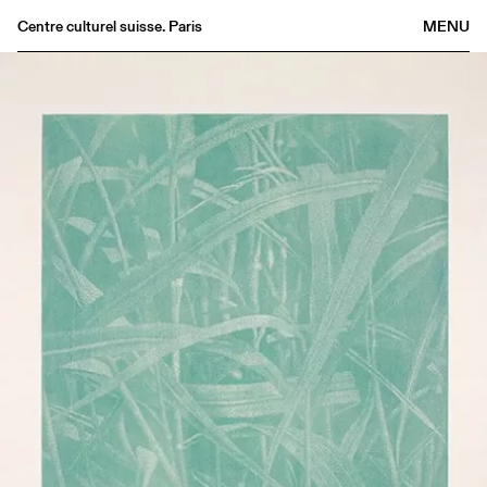
Centre culturel suisse. Paris
MENU
Agenda
Librairie
Buvette
Archives
Médiathèque
Éditions
Informations
FR
/
EN