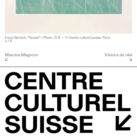
Franz Gertsch, “Graser” / Photo : D.R. — © Centre culturel suisse. Paris
1
/ 4
Maurice Magnoni
Visions du réel