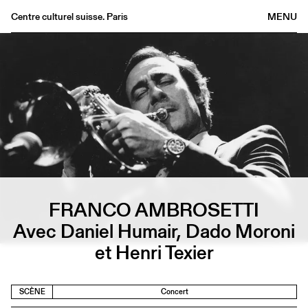
Centre culturel suisse. Paris
MENU
Agenda
Librairie
Buvette
Archives
Médiathèque
Éditions
Informations
FR
/
EN
FRANCO AMBROSETTI
Avec Daniel Humair, Dado Moroni
et Henri Texier
SCÈNE
Concert