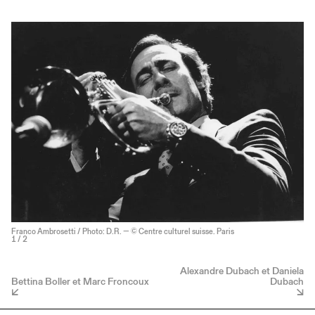
Franco Ambrosetti / Photo: D.R. — © Centre culturel suisse. Paris
1
/ 2
Alexandre Dubach et Daniela
Bettina Boller et Marc Froncoux
Dubach