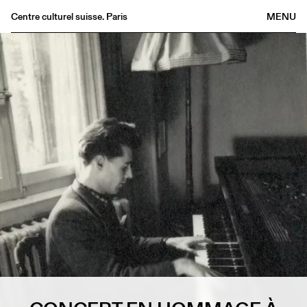
Centre culturel suisse. Paris
MENU
Agenda
Librairie
Buvette
Archives
Médiathèque
Éditions
Informations
FR
/
EN