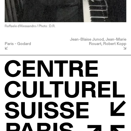
Raffaele d’Alessandro / Photo : D.R.
Jean-Blaise Junod, Jean-Marie
Paris - Godard
Rouart, Robert Kopp