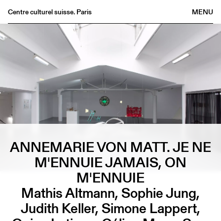
Centre culturel suisse. Paris
MENU
Agenda
Librairie
Buvette
Archives
Médiathèque
Éditions
Informations
ANNEMARIE VON MATT. JE NE
FR
/
EN
M'ENNUIE JAMAIS, ON
M'ENNUIE
Mathis Altmann, Sophie Jung,
Judith Keller, Simone Lappert,