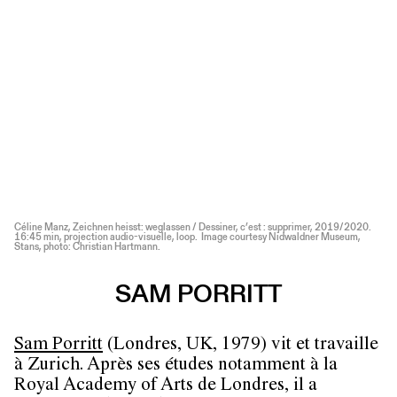
Céline Manz, Zeichnen heisst: weglassen / Dessiner, c’est : supprimer, 2019/2020.
16:45 min, projection audio-visuelle, loop. Image courtesy Nidwaldner Museum,
Stans, photo: Christian Hartmann.
SAM PORRITT
Sam Porritt
(Londres, UK, 1979) vit et travaille
à Zurich. Après ses études notamment à la
Royal Academy of Arts de Londres, il a