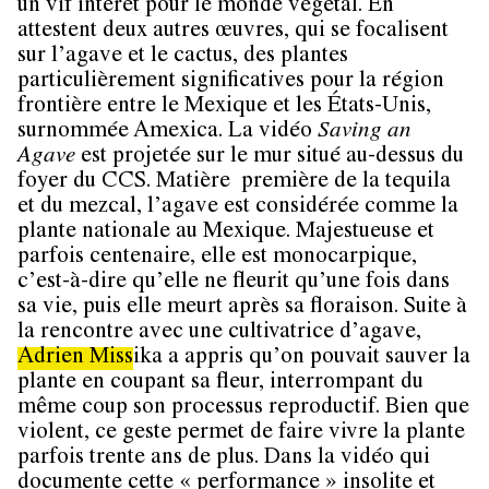
un vif intérêt pour le monde végétal. En
attestent deux autres œuvres, qui se focalisent
sur l’agave et le cactus, des plantes
particulièrement significatives pour la région
frontière entre le Mexique et les États-Unis,
surnommée Amexica. La vidéo
Saving an
Agave
est projetée sur le mur situé au-dessus du
foyer du CCS. Matière première de la tequila
et du mezcal, l’agave est considérée comme la
plante nationale au Mexique. Majestueuse et
parfois centenaire, elle est monocarpique,
c’est-à-dire qu’elle ne fleurit qu’une fois dans
sa vie, puis elle meurt après sa floraison. Suite à
la rencontre avec une cultivatrice d’agave,
Adrien
Miss
ika a appris qu’on pouvait sauver la
plante en coupant sa fleur, interrompant du
même coup son processus reproductif. Bien que
violent, ce geste permet de faire vivre la plante
parfois trente ans de plus. Dans la vidéo qui
documente cette « performance » insolite et