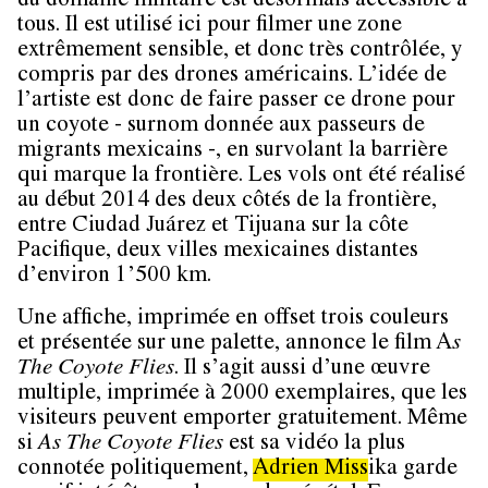
du domaine militaire est désormais accessible à
tous. Il est utilisé ici pour filmer une zone
extrêmement sensible, et donc très contrôlée, y
compris par des drones américains. L’idée de
l’artiste est donc de faire passer ce drone pour
un coyote - surnom donnée aux passeurs de
migrants mexicains -, en survolant la barrière
qui marque la frontière. Les vols ont été réalisé
au début 2014 des deux côtés de la frontière,
entre Ciudad Juárez et Tijuana sur la côte
Pacifique, deux villes mexicaines distantes
d’environ 1’500 km.
Une affiche, imprimée en offset trois couleurs
et présentée sur une palette, annonce le film A
s
The Coyote Flies
. Il s’agit aussi d’une œuvre
multiple, imprimée à 2000 exemplaires, que les
visiteurs peuvent emporter gratuitement. Même
si
As The Coyote Flies
est sa vidéo la plus
connotée politiquement,
Adrien
Miss
ika garde