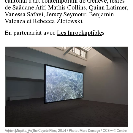
cantonal d'art contemporain de Genève, textes
de Saâdane Afif, Mathis Collins, Quinn Latimer,
Vanessa Safavi, Jerszy Seymour, Benjamin
Valenza et Rebecca Zlotowski.
En partenariat avec
Les Inrockuptible
s
Adrien Missika, As The Coyote Flies, 2014 / Photo : Marc Domage / CCS — © Centre