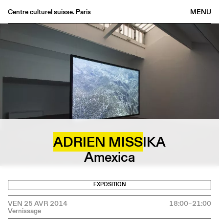
Centre culturel suisse. Paris
MENU
Agenda
Librairie
Buvette
Archives
Médiathèque
Éditions
Informations
ADRIEN
MISS
IKA
FR
/
EN
Amexica
EXPOSITION
VEN 25 AVR 2014
18:00–21:00