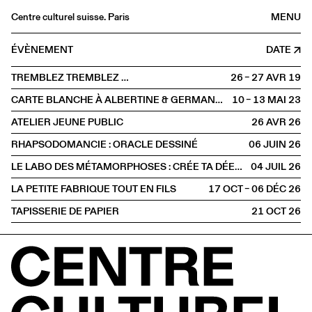
Centre culturel suisse. Paris
MENU
Agenda
ÉVÈNEMENT
DATE
Librairie
TREMBLEZ TREMBLEZ …
26 – 27 AVR
2019
Buvette
CARTE BLANCHE À ALBERTINE & GERMANO ZULLO
10 – 13 MAI
2023
Archives
ATELIER JEUNE PUBLIC
26 AVR
2026
Médiathèque
RHAPSODOMANCIE : ORACLE DESSINÉ
06 JUIN
2026
Éditions
LE LABO DES MÉTAMORPHOSES : CRÉE TA DÉESSE, INVENTE TA CRÉATURE
04 JUIL
2026
Informations
LA PETITE FABRIQUE TOUT EN FILS
17 OCT – 06 DÉC
2026
FR
/
EN
TAPISSERIE DE PAPIER
21 OCT
2026
EXPOSITION
Atelier