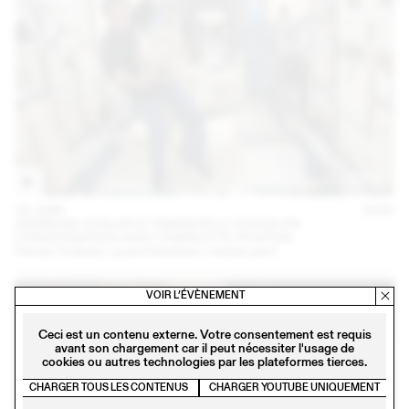
23 JUIN
2023
ANDREAS VOGLER ET EMANUELE COCCIA EN
CONVERSATION AVEC CHARLOTTE POUPON
Penser l’intérieur quand l’extérieur n’existe pas?
VOIR L’ÉVÈNEMENT
Ceci est un contenu externe. Votre consentement est requis
avant son chargement car il peut nécessiter l'usage de
cookies ou autres technologies par les plateformes tierces.
CHARGER TOUS LES CONTENUS
CHARGER YOUTUBE UNIQUEMENT