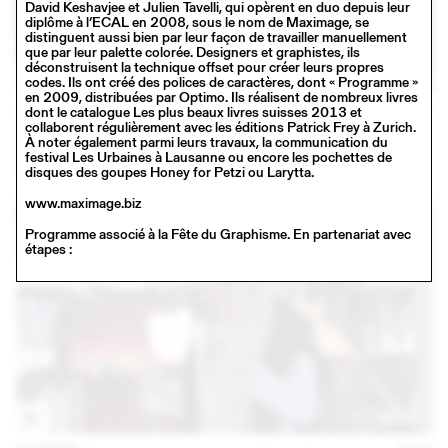
David Keshavjee et Julien Tavelli, qui opèrent en duo depuis leur
diplôme à l’ECAL en 2008, sous le nom de Maximage, se
distinguent aussi bien par leur façon de travailler manuellement
que par leur palette colorée. Designers et graphistes, ils
déconstruisent la technique offset pour créer leurs propres
codes. Ils ont créé des polices de caractères, dont « Programme »
en 2009, distribuées par Optimo. Ils réalisent de nombreux livres
16 – 17 MAI
2023
dont le catalogue Les plus beaux livres suisses 2013 et
AQUATIC DEVOLUTIONS: A BIO-FOOD DINNER IN
collaborent régulièrement avec les éditions Patrick Frey à Zurich.
CONTRAPUNTAL SPECULATIONS
À noter également parmi leurs travaux, la communication du
Un dîner performance conçu par Maya Minder & Groupe TETI
festival Les Urbaines à Lausanne ou encore les pochettes de
(Gabriel Gee & Anne-Laure Franchette)
disques des goupes Honey for Petzi ou Larytta.
www.maximage.biz
Programme associé à la Fête du Graphisme. En partenariat avec
étapes :