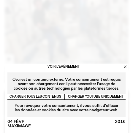
VOIR L’ÉVÈNEMENT
23 JUIN
2023
ANDREAS VOGLER ET EMANUELE COCCIA EN
CONVERSATION AVEC CHARLOTTE POUPON
Ceci est un contenu externe. Votre consentement est requis
Penser l’intérieur quand l’extérieur n’existe pas?
avant son chargement car il peut nécessiter l'usage de
cookies ou autres technologies par les plateformes tierces.
CHARGER TOUS LES CONTENUS
CHARGER YOUTUBE UNIQUEMENT
Pour révoquer votre consentement, il vous suffit d'effacer
les données et cookies du site avec votre navigateur web.
04 FÉVR
2016
MAXIMAGE